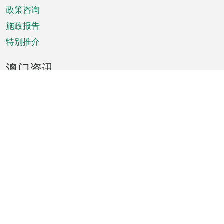
政策咨询
施政报告
特别推介
澳门资讯
天气
交通
公众假期
文娱康体
城市资讯
澳门便览
统计数字
公布告示