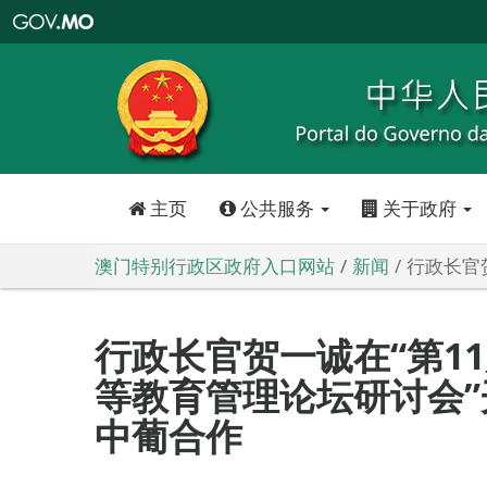
澳
门
特
别
行
政
区
政
府
入
口
网
站
主页
公共服务
关于政府
澳门特别行政区政府入口网站
新闻
行政长官
行政长官贺一诚在“第1
等教育管理论坛研讨会
中葡合作