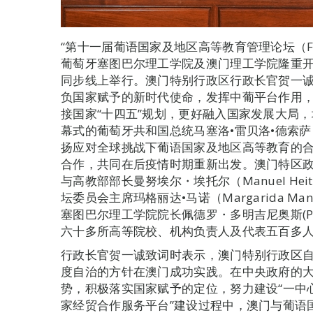
“第十一届葡语国家及地区高等教育管理论坛（FOR
葡萄牙塞图巴尔理工学院及澳门理工学院隆重
同步线上举行。澳门特别行政区行政长官贺一
负国家赋予的新时代使命，发挥中葡平台作用
接国家“十四五”规划，更好融入国家发展大局
幕式的葡萄牙共和国总统马塞洛•雷贝洛•德索萨（Marc
扬应对全球挑战下葡语国家及地区高等教育的
合作，共同在后疫情时期重新出发。澳门特区
与高教部部长曼努埃尔・埃托尔（Manuel He
坛委员会主席玛格丽达•马诺（Margarida 
塞图巴尔理工学院院长佩德罗・多明吉尼奥斯(Pedr
六十多所高等院校、机构负责人及代表五百多
行政长官贺一诚致词时表示，澳门特别行政区自成
度自治的方针在澳门成功实践。在中央政府的大
势，积极落实国家赋予的定位，努力建设“一中
家经贸合作服务平台”建设过程中，澳门与葡语