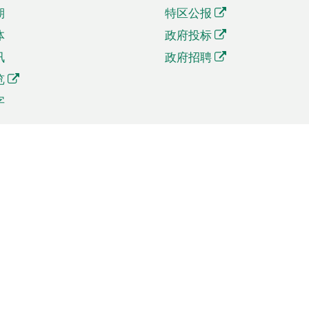
期
特区公报
体
政府投标
讯
政府招聘
览
字
及贸易
相关连结
资
手机应用程序目录
贸会展
社交媒体目录
商机和服务
专题网站目录
讯
RSS订阅目录
权
表格下载