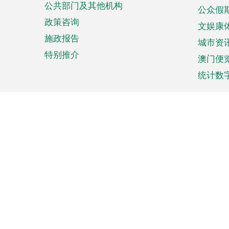
公共部门及其他机构
公众假
政策咨询
文娱康
施政报告
城市资
特别推介
澳门便
统计数
来澳旅游
商务
计划行程
贸易投
观光
澳门经
娱乐休闲
中小企
购物
市场资
节日盛事
知识产
网
网
页