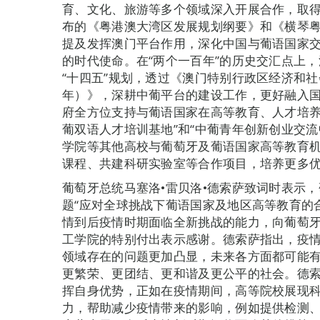
育、文化、旅游等多个领域深入开展合作，取
布的《粤港澳大湾区发展规划纲要》和《横琴
提及发挥澳门平台作用，深化中国与葡语国家
的时代使命。在“两个一百年”的历史交汇点上
“十四五”规划，透过《澳门特别行政区经济和社会
年）》，深耕中葡平台的建设工作，更好融入
府全方位支持与葡语国家在高等教育、人才培养
葡双语人才培训基地”和“中葡青年创新创业交
学院等其他高校与葡萄牙及葡语国家高等教育
课程、共建科研实验室等合作项目，培养更多
葡萄牙总统马塞洛•雷贝洛•德索萨致词时表示
题“应对全球挑战下葡语国家及地区高等教育的
情到后疫情时期面临全新挑战的能力，向葡萄
工学院的特别付出表示感谢。德索萨指出，疫
领域存在的问题更加凸显，未来各方面都可能
更繁荣、更团结、更和谐及更公平的社会。德
挥自身优势，正如在疫情期间，高等院校展现
力，帮助减少疫情带来的影响，例如提供检测