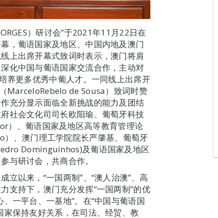
GES）研讨会”于2021年11月22日在
开幕，葡语国家及地区、中国内地及澳门
诚线上出席开幕式致词时表示，澳门将肩
，深化中国与葡语国家交流合作，主动对
，培养更多优秀中葡人才。一同线上出席开
eloRebelo de Sousa）致词时赞
合作充分显示面临全新挑战的能力及团结
政府社会文化司司长欧阳瑜、葡萄牙科技
itor）、葡语国家及地区高等教育管理论
Mano）、澳门理工学院院长严肇基、葡萄牙
o Dominguinhos)及葡语国家及地区
人参与研讨会，共商合作。
立以来，“一国两制”、“澳人治澳”、高
力支持下，澳门充分发挥“一国两制”的优
心、一平台、一基地”。在“中国与葡语国
国家保持友好关系，在司法、经贸、教