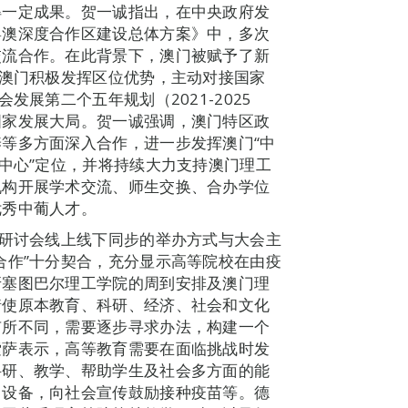
得一定成果。贺一诚指出，在中央政府发
粤澳深度合作区建设总体方案》中，多次
交流合作。在此背景下，澳门被赋予了新
，澳门积极发挥区位优势，主动对接国家
发展第二个五年规划（2021-2025
国家发展大局。贺一诚强调，澳门特区政
等多方面深入合作，进一步发挥澳门“中
流中心”定位，并将持续大力支持澳门理工
机构开展学术交流、师生交换、合办学位
优秀中葡人才。
，研讨会线上线下同步的举办方式与大会主
合作”十分契合，充分显示高等院校在由疫
牙塞图巴尔理工学院的周到安排及澳门理
情使原本教育、科研、经济、社会和文化
有所不同，需要逐步寻求办法，构建一个
索萨表示，高等教育需要在面临挑战时发
科研、教学、帮助学生及社会多方面的能
、设备，向社会宣传鼓励接种疫苗等。德