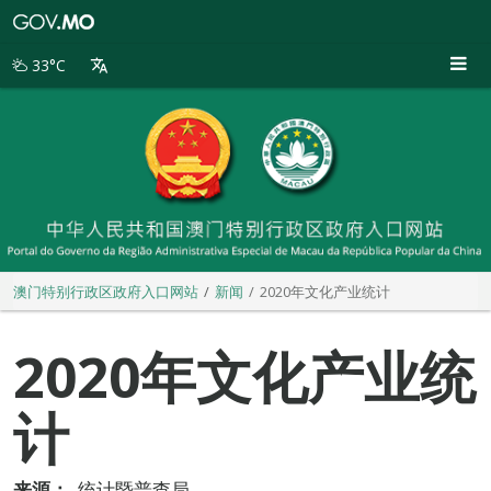
澳
门
特
33°C
别
行
政
区
政
府
入
口
网
站
澳门特别行政区政府入口网站
新闻
2020年文化产业统计
2020年文化产业统
计
来源：
统计暨普查局