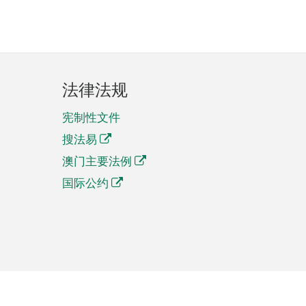
法律法规
宪制性文件
搜法易
澳门主要法例
国际公约