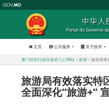
澳
门
特
别
行
政
区
政
府
入
口
网
站
主页
公共服务
关于政府
澳门特别行政区政府入口网站
新闻
旅游局有
旅游局有效落实特
全面深化“旅游+”