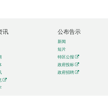
资讯
公布告示
新闻
短片
期
特区公报
体
政府投标
讯
政府招聘
览
字
及贸易
相关连结