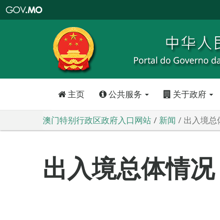
澳
门
特
别
行
政
区
政
府
入
口
网
站
主页
公共服务
关于政府
澳门特别行政区政府入口网站
新闻
出入境总
出入境总体情况