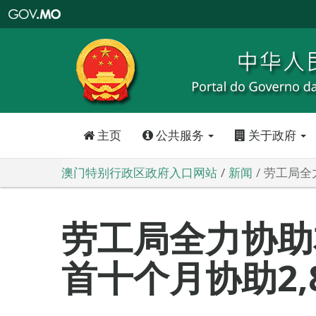
澳
门
特
别
行
政
区
政
府
入
口
网
站
主页
公共服务
关于政府
澳门特别行政区政府入口网站
新闻
劳工局全
劳工局全力协助
首十个月协助2,