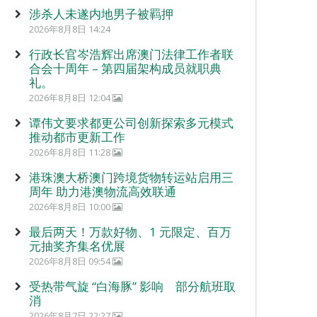
涉杀人未遂内地男子被羁押
2026年8月8日 14:24
行政长官岑浩辉出席澳门法律工作者联
合会十周年 – 第四届架构成员就职典
礼。
2026年8月8日 12:04
谭伟文要求都更公司创新探索多元模式
推动都市更新工作
2026年8月8日 11:28
港珠澳大桥澳门跨境货物转运站启用三
周年 助力港澳物流高效联通
2026年8月8日 10:00
最后两天！万款好物、1 元限定、百万
元抽奖齐集名优展
2026年8月8日 09:54
受热带气旋 “白海豚” 影响 部分航班取
消
2026年8月7日 22:27