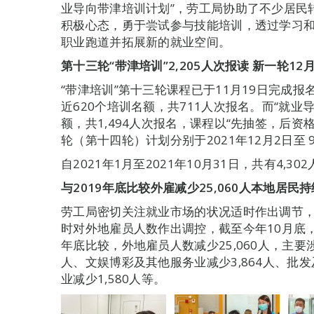
业导向带津培训计划”，劳工局协助了不少居民
积极心态，勇于尝试参与技能培训，透过学习
职业跑道并拓展新的就业空间。
第十三轮“带津培训”
2,205
人次报读
新一轮
12
“带津培训”第十三轮课程已于11月19日完成报
近620个培训名额，共711人次报名。而“就业
额，共1,494人次报名，课程以“先抽签，后
轮（第十四轮）计划分别于2021年12月2日至 
自2021年1月至2021年10月31日，共有4,3
与2019年底比较外雇减少25,060人本地居民
劳工局密切关注就业市场的状况适时作出调节
时对外地雇员人数作出调控，截至今年10月底，外地
年底比较，外地雇员人数减少25,060人，主要
人、文娱博彩及其他服务业减少3,864人、批发
业减少1,580人等。