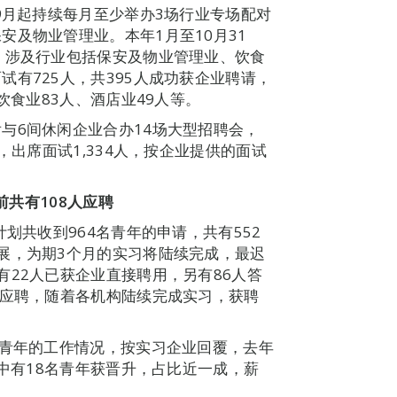
9月起持续每月至少举办3场行业专场配对
及物业管理业。本年1月至10月31
，涉及行业包括保安及物业管理业、饮食
有725人，共395人成功获企业聘请，
饮食业83人、酒店业49人等。
与6间休闲企业合办14场大型招聘会，
，出席面试1,334人，按企业提供的面试
前共有108人应聘
划共收到964名青年的申请，共有552
展，为期3个月的实习将陆续完成，最迟
有22人已获企业直接聘用，另有86人答
人应聘，随着各机构陆续完成实习，获聘
”青年的工作情况，按实习企业回覆，去年
当中有18名青年获晋升，占比近一成，薪