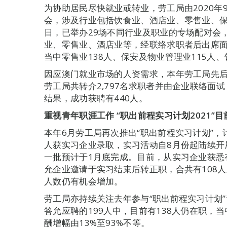
为协助居民尽快就业或转业，劳工局由2020年
会，涉及行业包括饮食业、酒店业、零售业、保安
日，已举办29场不同行业及职业的专场配对会
业、零售业、酒店业等，经联络求职者后出席面试
当中零售业138人、保安及物业管理业115人、
因应澳门就业市场的人资需求，本年劳工局先后
劳工局共转介2,797名求职者并由企业联络面试
结果，成功获聘有440人。
重视青年职涯工作 “职出前程实习计划2021”目
本年6月劳工局再次推出“职出前程实习计划”，计
人获实习企业录取，实习活动自8月份起陆续开
一批预计于1月底完成。目前，从实习企业获悉
允企业邀请于实习结束后转正职，合共有108
人数仍有机会增加。
劳工局亦持续关注去年参与“职出前程实习计划
答允应聘的199人中，目前有138人仍在职，
酬增幅由13%至93%不等。