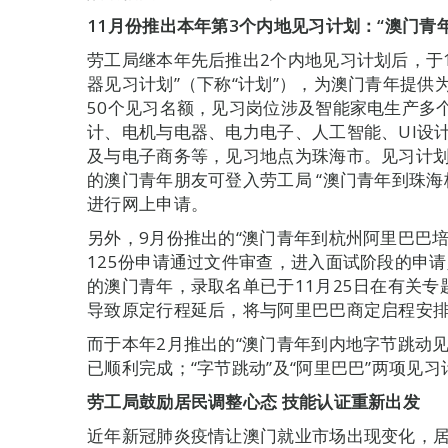
11
月份推出本年第3个内地见习计划：“澳门青
劳工局继本年先后推出2个内地见习计划后，于1
器见习计划”（下称“计划”），为澳门青年提供
50个见习名额，见习岗位涉及智能家电生产多
计、电机与电器、电力电子、人工智能、UI设
及与电子商务等，见习地点为珠海市。见习计划
的澳门青年朋友可登入劳工局 “澳门青年到珠
进行网上申请。
另外，9月份推出的“澳门青年到杭州阿里巴巴培
125份申请通过文件审查，进入面试阶段的申请
的澳门青年，录取名单已于11月25日在有关
导致原定行程延后，将与阿里巴巴商定启程安
而于本年2月推出的“澳门青年到内地字节跳动见
已顺利完成；“字节跳动”及“阿里巴巴”两项见习
劳工局鼓励居民
调整心态
技能认证重新出发
近年新冠肺炎疫情让澳门就业市场出现变化，居