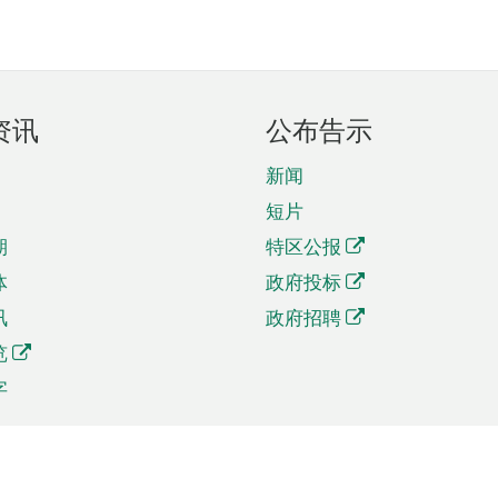
资讯
公布告示
新闻
短片
期
特区公报
体
政府投标
讯
政府招聘
览
字
及贸易
相关连结
资
手机应用程序目录