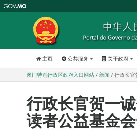
澳
门
特
别
行
政
区
政
府
入
口
网
站
主页
公共服务
关于政府
澳门特别行政区政府入口网站
新闻
行政长官
行政长官贺一诚
读者公益基金会