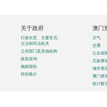
页
关于政府
澳门
脚
菜
行政长官、主要官员、
天气
立法和司法机关
单
交通
公共部门及其他机构
公众假
政策咨询
文娱康
施政报告
城市资
特别推介
澳门便
统计数
来澳旅游
商务
计划行程
贸易投