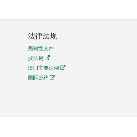
法律法规
宪制性文件
搜法易
澳门主要法例
国际公约