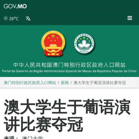
澳
门
特
26°C
别
行
政
区
政
府
入
口
网
站
澳门特别行政区政府入口网站
新闻
澳大学生于葡语演讲比赛夺冠
澳大学生于葡语演
讲比赛夺冠
来源：
澳门大学