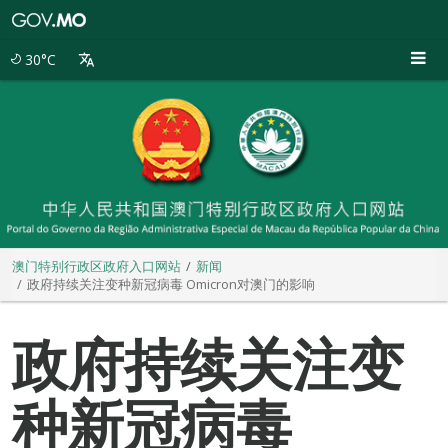
澳
门
特
30°C
别
行
政
区
政
府
入
口
网
站
澳门特别行政区政府入口网站
新闻
政府持续关注变种新冠病毒 Omicron对澳门的影响
政府持续关注变
种新冠病毒