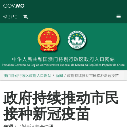
澳
门
特
31°C
别
行
政
区
政
府
入
口
网
站
澳门特别行政区政府入口网站
新闻
政府持续推动市民接种新冠疫苗
政府持续推动市民
接种新冠疫苗
来源：
疫情记者会快讯