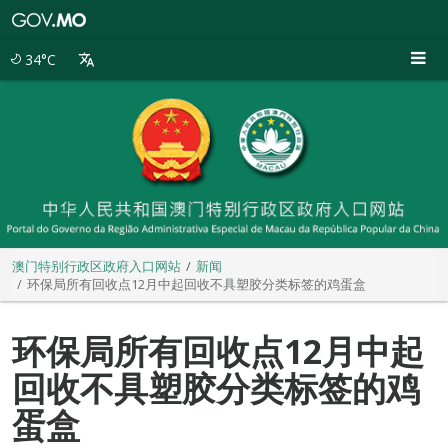
澳
门
特
34°C
别
行
政
区
政
府
入
口
网
站
澳门特别行政区政府入口网站
新闻
环保局所有回收点12月中起回收不具塑胶分类标签的鸡蛋盒
环保局所有回收点12月中起
回收不具塑胶分类标签的鸡
蛋盒