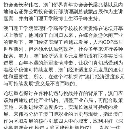
协会会长宋伟杰、澳门侨界青年协会会长梁兆基以及内
地知名证券公司投资银行部助理副总裁蒙占辰作为主讲
嘉宾，并由澳门理工学院博士生邓子峰主持。
澳门理工学院管理科学高等学校校长黄贵海在论坛开幕
式上致辞，他回顾了自回归以来，在综合旅游休闲产业
的带动下，澳门经济实现了跨越式发展，人均GDP高居
世界前列，但必须承认虽然政府、社会多年来进行各种
探索、努力，澳门经济适度多元发展仍没有取得实质性
进展，百年不遇的新冠疫情冲击，让我们真切感受到为
着经济稳健可持续发展，澳门经济适度多元发展的迫切
性和重要性。所以，在这个时机探讨“澳门经济适度多元
与可持续发展”意义是不言而喻的。
论坛重点探讨在各种机遇与挑战并存的背景下，澳门应
该如何通过优化产业结构、调整产业布局，再配合政策
实施，来促进经济适度多元，实现长远及可持续的发
展。宋伟杰分析了澳门博彩业的历史与现状，指出澳门
作为区域发展的核心引擎四大中心城市，应利用好《深
化粤港澳合作 推进大湾区建设框架协议》，发挥“一中