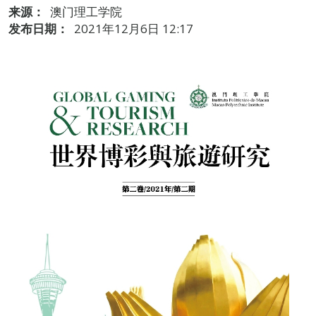
来源：
澳门理工学院
发布日期：
2021年12月6日 12:17