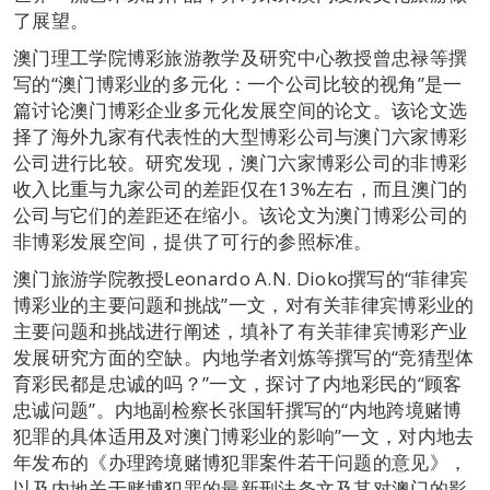
了展望。
澳门理工学院博彩旅游教学及研究中心教授曾忠禄等撰
写的“澳门博彩业的多元化：一个公司比较的视角”是一
篇讨论澳门博彩企业多元化发展空间的论文。该论文选
择了海外九家有代表性的大型博彩公司与澳门六家博彩
公司进行比较。研究发现，澳门六家博彩公司的非博彩
收入比重与九家公司的差距仅在13%左右，而且澳门的
公司与它们的差距还在缩小。该论文为澳门博彩公司的
非博彩发展空间，提供了可行的参照标准。
澳门旅游学院教授Leonardo A.N. Dioko撰写的“菲律宾
博彩业的主要问题和挑战”一文，对有关菲律宾博彩业的
主要问题和挑战进行阐述，填补了有关菲律宾博彩产业
发展研究方面的空缺。内地学者刘炼等撰写的“竞猜型体
育彩民都是忠诚的吗？”一文，探讨了内地彩民的“顾客
忠诚问题”。内地副检察长张国轩撰写的“内地跨境赌博
犯罪的具体适用及对澳门博彩业的影响”一文，对内地去
年发布的《办理跨境赌博犯罪案件若干问题的意见》，
以及内地关于赌博犯罪的最新刑法条文及其对澳门的影