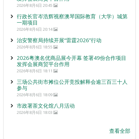
2026年8月6日 20:45
行政长官岑浩辉视察澳琴国际教育（大学）城第
一期项目
2026年8月6日 20:14
治安警察局持续开展“雷霆2026”行动
2026年8月6日 18:55
2026粤澳名优商品展今开幕 签署49份合作项目
发挥会展商贸平台作用
2026年8月6日 18:11
三场公共街市摊位公开竞投解释会逾三百三十人
参与
2026年8月6日 18:09
市政署茶文化馆八月活动
2026年8月6日 18:03
查看全部