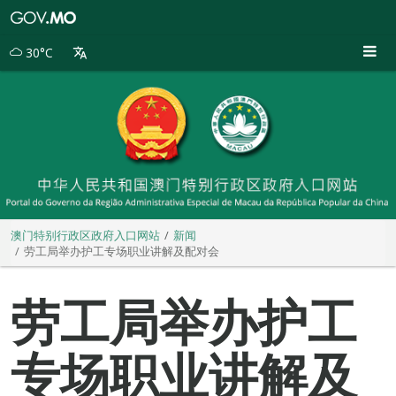
澳
门
特
30°C
别
行
政
区
政
府
入
口
网
站
澳门特别行政区政府入口网站
新闻
劳工局举办护工专场职业讲解及配对会
劳工局举办护工
专场职业讲解及