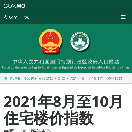
澳
门
特
34°C
别
行
政
区
政
府
入
口
网
站
澳门特别行政区政府入口网站
新闻
2021年8月至10月住宅楼价指数
2021年8月至10月
住宅楼价指数
来源：
统计暨普查局