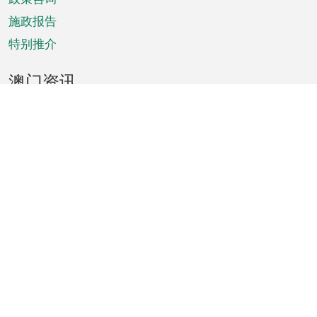
施政报告
特别推介
澳门资讯
天气
交通
公众假期
文娱康体
城市资讯
澳门便览
统计数字
公布告示
新闻