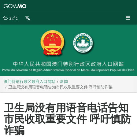
澳
门
特
32°C
别
行
政
区
政
府
入
口
网
站
澳门特别行政区政府入口网站
新闻
卫生局没有用语音电话告知市民收取重要文件 呼吁慎防诈骗
卫生局没有用语音电话告知
市民收取重要文件 呼吁慎防
诈骗