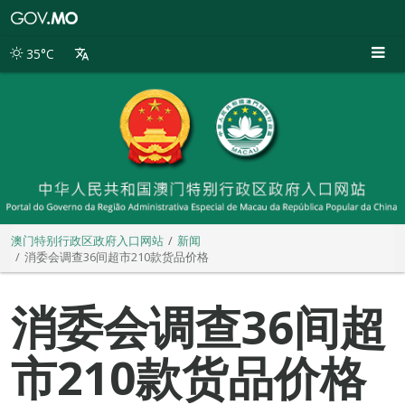
澳
门
特
35°C
别
行
政
区
政
府
入
口
网
站
澳门特别行政区政府入口网站
新闻
消委会调查36间超市210款货品价格
消委会调查36间超
市210款货品价格