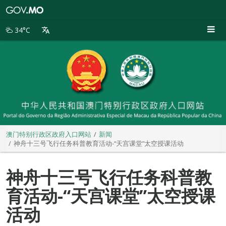
澳
门
特
34°C
别
行
政
区
政
府
入
口
网
站
澳门特别行政区政府入口网站
新闻
神舟十三号飞行任务科普教育活动-“天宫课堂”太空授课活动
神舟十三号飞行任务科普教
育活动-“天宫课堂”太空授课
活动