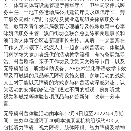
长、体育局体育设施管理厅何华厅长、卫生局李伟成医
务主任、土地工务运输局公共建筑厅吴永辉代厅长、劳
工事务局就业厅前台接待及就业选配组关储硕职务主
管、教育及青年发展局教育心理辅导及特殊教育中心李
咏妍代职务主管、澳门街坊会联合总会陈家良理事长和
澳门聋人体育会区志新理事长主持。其后，一众嘉宾在
工作人员带领下与残疾人士一起参与科普活动，体验澳
门科学馆为参加者提供的活动教学流程，有特备展览导
赏、科普剧场、亲子工作坊及欣赏天文馆等节目，以及
无障碍通道、听觉辅助设备、AR技术强化手语教学卡效
果及可触摸的展品等无障碍设施支援。参加活动的残疾
人士对于能以无障碍的方式参与科普活动深感兴趣，认
为活动的安排能够让他们透过不同的感观，例如听觉、
视觉和触觉等体验各项展品与科普新知，收获十分丰
富。
无障碍科普体验活动由本年12月9日起至2022年3月期
间，主办单位邀请了40间本澳康复机构组织约800人，
包括听力障碍、视力障碍、肢体障碍、智力障碍及精神