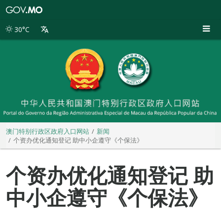
澳
门
特
30°C
别
行
政
区
政
府
入
口
网
站
澳门特别行政区政府入口网站
新闻
个资办优化通知登记 助中小企遵守《个保法》
个资办优化通知登记 助
中小企遵守《个保法》