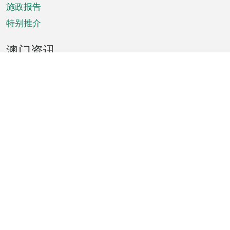
施政报告
特别推介
澳门资讯
天气
交通
公众假期
文娱康体
城市资讯
澳门便览
统计数字
公布告示
新闻