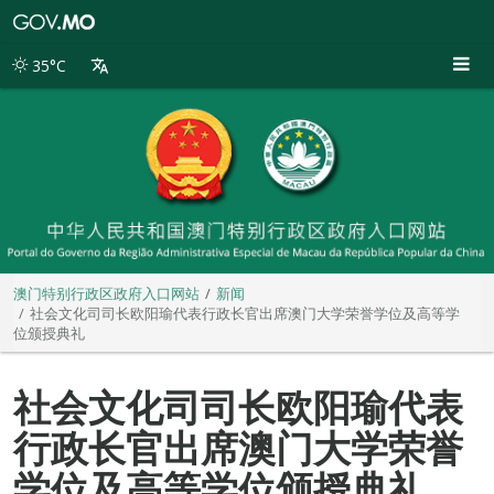
澳
门
特
35°C
别
行
政
区
政
府
入
口
网
站
澳门特别行政区政府入口网站
新闻
社会文化司司长欧阳瑜代表行政长官出席澳门大学荣誉学位及高等学
位颁授典礼
社会文化司司长欧阳瑜代表
行政长官出席澳门大学荣誉
学位及高等学位颁授典礼