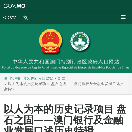
澳
门
特
28°C
别
行
政
区
政
府
入
口
网
站
澳门特别行政区政府入口网站
新闻
以人为本的历史记录项目 盘石之固——澳门银行及金融业发展口述历
史特辑
以人为本的历史记录项目 盘
石之固——澳门银行及金融
业发展口述历史特辑