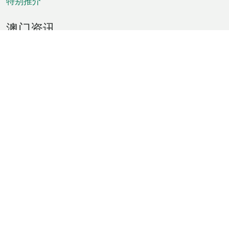
特别推介
澳门资讯
天气
交通
公众假期
文娱康体
城市资讯
澳门便览
统计数字
公布告示
新闻
短片
特区公报