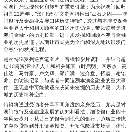
动澳门产业现代化和转型的重要引擎；为庆祝澳门回归
祖国22周年，“澳门记忆”文史网特推出“盘石之固——澳
门银行及金融业发展口述历史特辑”，透过与本澳资深金
融业界人士和相关顾客的口述历史访谈，带领读者走进
澳门金融业的历史长廊，进一步发掘和回顾本澳与金融
业的历史足迹，以期让市民更为全面和深入地认识澳门
金融业的发展进程。
是次特辑罗列逾百笔图片、音檔和影片资料，并结合超
过40篇资深业界人士和相关顾客（叶启明、区宗杰、高
仕达、马竹豪、卢文辉、郑广满、过介盘、招霞、谢铭
养）的访谈记录，与读者一同追溯本澳金融业的重大事
件，重现当中可能被遗忘或尚未发掘的历史片段，为小
城的历史填补空白。
特辑将透过受访者分享不同角度的亲身经历，尤其是对
澳门银行及金融业发展的认知和看法，细说银行业四十
年风云岁月：从昔日的银号到现代的银行，范畴由传统
的存款贷款到外汇证券投资、开拓保险业市场等，体现