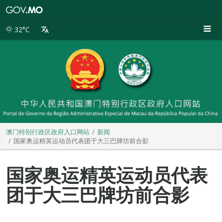
澳
门
特
32°C
别
行
政
区
政
府
入
口
网
站
澳门特别行政区政府入口网站
新闻
国家奥运精英运动员代表团于大三巴牌坊前合影
国家奥运精英运动员代表
团于大三巴牌坊前合影