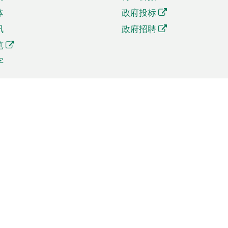
体
政府投标
讯
政府招聘
览
字
及贸易
相关连结
资
手机应用程序目录
贸会展
社交媒体目录
商机和服务
专题网站目录
讯
RSS订阅目录
权
表格下载
政公职局