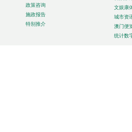
政策咨询
文娱康
施政报告
城市资
特别推介
澳门便
统计数
来澳旅游
商务
计划行程
贸易投
观光
澳门经
娱乐休闲
中小企
购物
市场资
节日盛事
知识产
网
网
页
使用条款
私隐声明
协调机构：澳门特别行政区行
站
脚