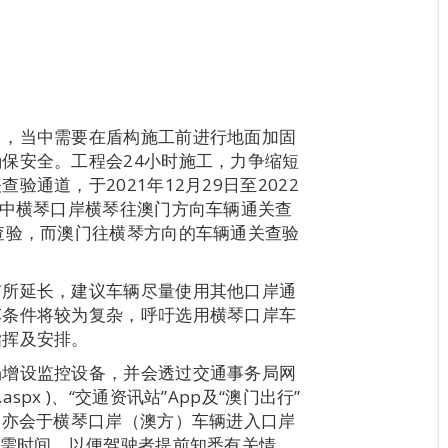
目，当中需要在盾构施工前进行地面加固
保安全。工程会24小时施工，力争缩短
通道，于2021年12月29日至2022
其中横琴口岸横琴往澳门方向车辆通关查
查验，而澳门往横琴方向的车辆通关查验
有所延长，建议车辆尽量使用其他口岸通
车条件将较为复杂，呼吁选用横琴口岸车
指挥及安排。
场增设监控设备，并会透过交通事务局网
time2.aspx )、“交通资讯站”App及“澳门出行”
，亦会于横琴口岸（澳方）车辆进入口岸
所需时间，以便驾驶者提前知悉有关情