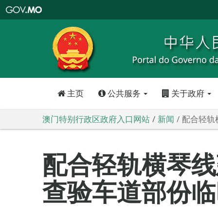
澳
门
特
别
行
政
区
政
府
入
口
网
站
主页
公共服务
关于政府
澳门特别行政区政府入口网站
新闻
配合轻轨
配合轻轨横琴线
查验车道部份临