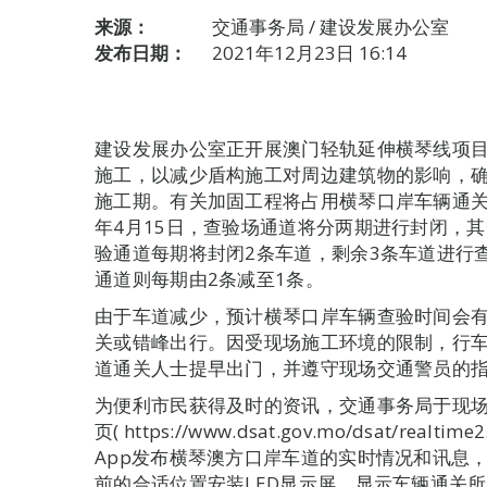
来源：
交通事务局 / 建设发展办公室
发布日期：
2021年12月23日 16:14
建设发展办公室正开展澳门轻轨延伸横琴线项
施工，以减少盾构施工对周边建筑物的影响，确
施工期。有关加固工程将占用横琴口岸车辆通关查验
年4月15日，查验场通道将分两期进行封闭，
验通道每期将封闭2条车道，剩余3条车道进行
通道则每期由2条减至1条。
由于车道减少，预计横琴口岸车辆查验时间会
关或错峰出行。因受现场施工环境的限制，行
道通关人士提早出门，并遵守现场交通警员的
为便利市民获得及时的资讯，交通事务局于现
页( https://www.dsat.gov.mo/dsat/real
App发布横琴澳方口岸车道的实时情况和讯息
前的合适位置安装LED显示屏，显示车辆通关