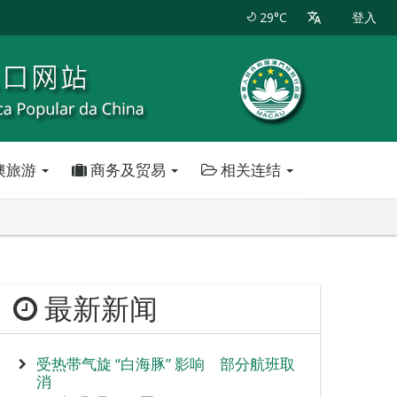
29°C
登入
澳旅游
商务及贸易
相关连结
最新新闻
受热带气旋 “白海豚” 影响 部分航班取
消