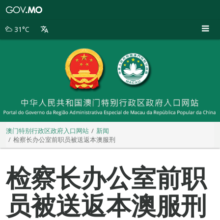
澳
门
特
31°C
别
行
政
区
政
府
入
口
网
站
澳门特别行政区政府入口网站
新闻
检察长办公室前职员被送返本澳服刑
检察长办公室前职
员被送返本澳服刑