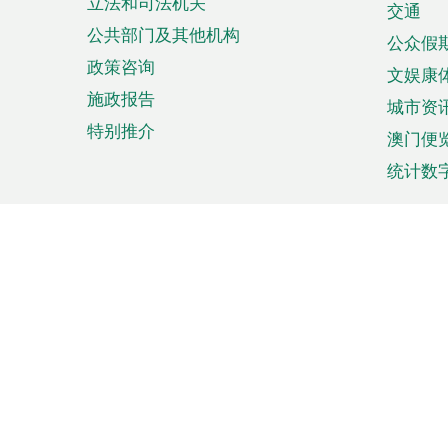
立法和司法机关
单
交通
公共部门及其他机构
公众假
政策咨询
文娱康
施政报告
城市资
特别推介
澳门便
统计数
来澳旅游
商务
计划行程
贸易投
观光
澳门经
娱乐休闲
中小企
购物
市场资
节日盛事
知识产