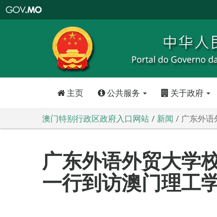
澳
门
特
别
行
政
区
政
府
入
口
网
站
主页
公共服务
关于政府
澳门特别行政区政府入口网站
新闻
广东外语
广东外语外贸大学
一行到访澳门理工