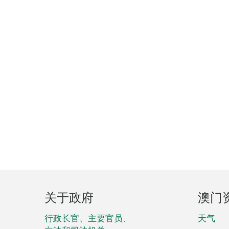
页
关于政府
澳门
脚
菜
行政长官、主要官员、
天气