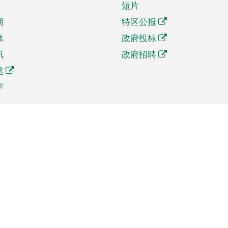
短片
期
特区公报
体
政府投标
讯
政府招聘
览
字
及贸易
相关连结
资
手机应用程序目录
贸会展
社交媒体目录
商机和服务
专题网站目录
讯
RSS订阅目录
权
表格下载