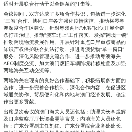
适时开展联合行动予以全链条的打击等。
会议期间，双方达成了多项合作共识，包括进一步深化
“三智”合作、协同口岸各方强化疫情防控、推动横琴粤
澳深度合作区建设、针对粤澳两地“水客”团伙开展全链
条打击治理、推动“澳车北上”工作落实、发挥“跨境一锁”
推动跨境物流发展作用、开展针对重点口岸重点商品的
知识产权保护联合执法行动、推进粤澳货物“单一窗口”
服务、深化风险管理交流合作、进一步推动粤澳海关
AEO制度交流、加大澳门废旧车辆跨境转移处置及加强
两地海关互动交流等。
两地海关在现有的良好合作基础下，积极拓展多方面的
合作，进一步完善合作机制，深化合作内容；在促进区
域通关协作、贸易便利化和内地与澳门经济发展、稳定
作出更多贡献。
出席是次会议的澳门海关人员还包括：助理关长李煜辉
及口岸监察厅厅长谭燕雯等官员；内地海关人员还包
括：广东分署副主任刘红、广东分署综合业务处处长、