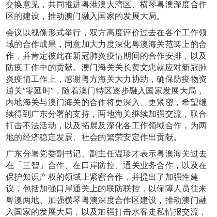
交换意见，共同推进粤港澳大湾区、横琴粤澳深度合作
区的建设，推动澳门融入国家的发展大局。
会议以视像形式举行，双方高度评价过去在各个工作领
域的合作成果，同意加大力度深化粤澳海关范畴上的合
作，并肯定彼此在新冠肺炎疫情期间的合作安排，以及
防疫工作中的贡献。澳门海关关长黄文忠就应对新冠肺
炎疫情工作上，感谢粤方海关大力协助，确保防疫物资
通关“零延时”，随着澳门特区逐步融入国家发展大局，
内地海关与澳门海关的合作将更深入、更紧密，希望继
续得到广东分署的支持，两地海关继续加强交流，联合
打击不法活动，以及拓展及深化各工作领域合作，为两
地的经济稳定发展、社会的繁荣安定作出贡献。
广东分署党委副书记、副主任温珍才表示粤澳海关过去
在「三智」合作、在口岸防控、通关业务合作，以及在
保护知识产权的领域上紧密合作，并提出了加强性建
议，包括加强口岸通关上的联防联控，以保障人员往来
粤澳两地、加强横琴粤澳深度合作区建设，推动澳门融
入国家的发展大局，以及加强打击水客走私情报交流，