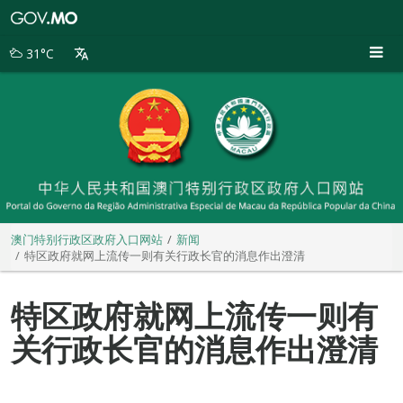
澳
门
特
31°C
别
行
政
区
政
府
入
口
网
站
澳门特别行政区政府入口网站
新闻
特区政府就网上流传一则有关行政长官的消息作出澄清
特区政府就网上流传一则有
关行政长官的消息作出澄清