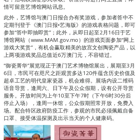
情可留意艺博馆网站讯息。
此外，艺博馆与澳门日报合办有奖游戏，参加者答中不
定期刊登于《澳门日报•艺海版》的游戏表格问题，即可
参加“答中即抽即赏”；此外，从即日起至2月16日于艺
博馆网站（www.MAM.gov.mo）的游戏页面参加“网上
游戏大奖赏”，有机会赢取精美的故宫文创陶瓷产品，以
上两项游戏奖品总值近6万澳门元，不容错过。
“御瓷菁华”展览现正于澳门艺术博物馆展出，展期至3月
6日，市民可在咫尺之距观赏多达120件蕴含历史价值及
超卓工艺的明代皇家瓷器，机会难得。展场内设二维码
语音导赏，逢周六、日下午及公众假期，设有公开导赏
服务。开放时间为上午10至下午7时（下午6时30分后
停止入场），逢周一休馆，公众假期照常开放，免费入
场。配合特区政府防疫工作，参观的市民必须佩戴自备
口罩、接受体温探测及出示当天的个人健康码。