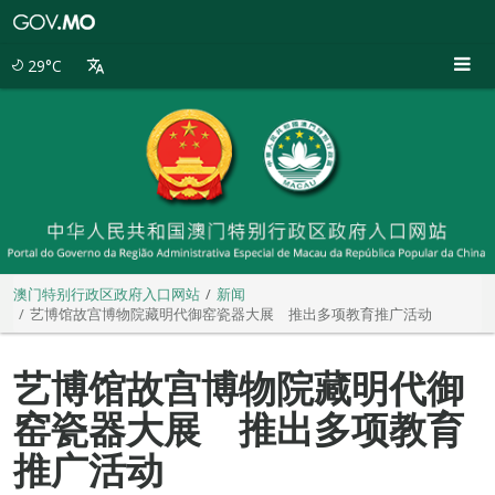
澳
门
特
29°C
别
行
政
区
政
府
入
口
网
站
澳门特别行政区政府入口网站
新闻
艺博馆故宫博物院藏明代御窑瓷器大展 推出多项教育推广活动
艺博馆故宫博物院藏明代御
窑瓷器大展 推出多项教育
推广活动