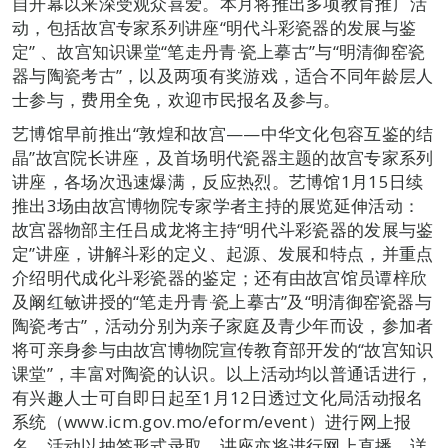
自开幕以来深受观众喜爱。本月将推出多项教育推广活
动，包括故宫专家系列讲座“明代斗彩瓷器的发展与鉴
定” 、故宫知识课堂“笔走丹青‧瓷上摹古”与“明清御窑瓷
器与陶瓷考古”，以及两项有奖游戏，适合不同年龄层人
士参与，费用全免，欢迎巿民报名及参与。
艺博馆早前推出“敦煌和故宫——中华文化包容互鉴的结
晶”故宫院长讲座，及首场明代瓷器主题的故宫专家系列
讲座，各场次迅速爆满，反应热烈。艺博馆1月15日续
推出3场由故宫博物院专家学者主持的展览延伸活动：
故宫器物部主任吕成龙将主持“明代斗彩瓷器的发展与鉴
定”讲座，讲解斗彩的定义、起源、发展和特点，并重点
介绍明代成化斗彩瓷器的鉴定；还有由故宫馆员谭梓欣
及阚红敏讲授的“笔走丹青‧瓷上摹古”及“明清御窑瓷器与
陶瓷考古”，活动分别为亲子家庭及青少年而设，参加者
将可亲身参与由故宫博物院宣传教育部开发的“故宫知识
课堂”，丰富对陶瓷的认识。以上活动均以普通话进行，
有兴趣人士可自即日起至1月12日透过文化局活动报名
系统（www.icm.gov.mo/eform/event）进行网上报
名，活动以抽签形式录取。讲座亦将进行网上直播，详