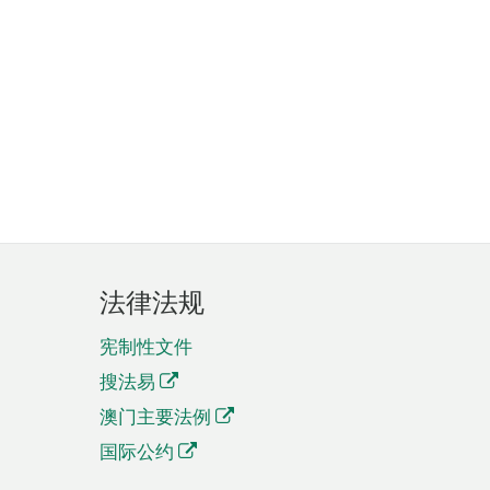
法律法规
宪制性文件
搜法易
澳门主要法例
国际公约