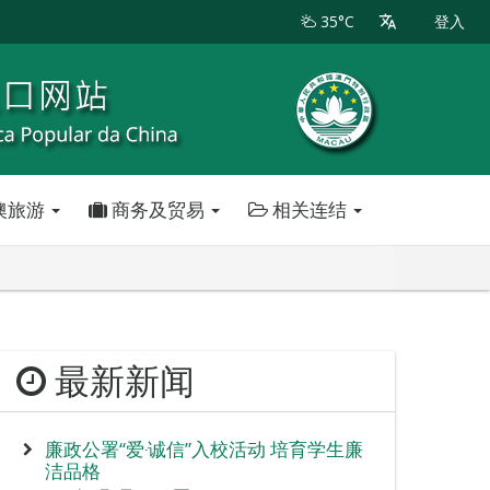
35°C
登入
澳旅游
商务及贸易
相关连结
最新新闻
廉政公署“爱‧诚信”入校活动 培育学生廉
洁品格