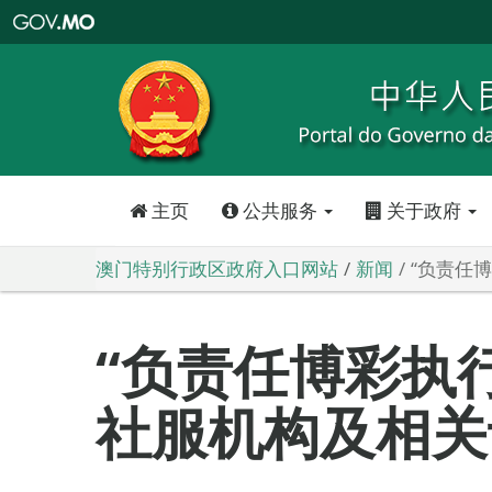
澳
门
特
别
行
政
区
政
府
入
口
网
站
主页
公共服务
关于政府
澳门特别行政区政府入口网站
新闻
“负责任
“负责任博彩执行
社服机构及相关