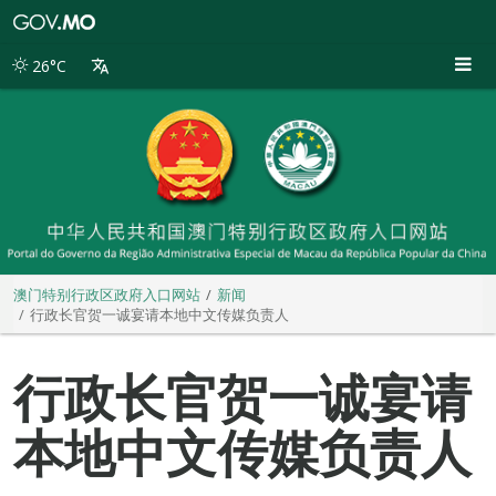
澳
门
特
26°C
别
行
政
区
政
府
入
口
网
站
澳门特别行政区政府入口网站
新闻
行政长官贺一诚宴请本地中文传媒负责人
行政长官贺一诚宴请
本地中文传媒负责人