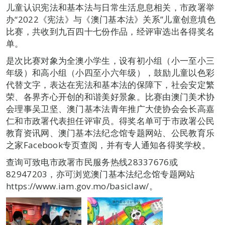
儿童认识宪法和基本法与日常生活息息相关，市政署举
办“2022《宪法》与《澳门基本法》关系”儿童创意填色
比赛，共收到九百四十七份作品，经评审选出各得奖名
单。
是次比赛对象为全澳小学生，设有初小组（小一至小三
年级）和高小组（小四至小六年级），鼓励儿童以色彩
代替文字，表达在宪法和基本法的保障下，社会安定繁
荣、各界齐心开创的和谐美好景象。比赛由澳门美术协
会理事吴卫坚、澳门基本法青年推广大使协会会长高嘉
仁和市政署代表担任评审员。得奖名单可于市政署公民
教育资讯网、澳门基本法纪念馆专题网站、公民教育乐
之家Facebook专页查阅，并有专人通知各得奖学校。
查询可致电市政署市民服务热线28337676或
82947203，亦可浏览澳门基本法纪念馆专题网站
https://www.iam.gov.mo/basiclaw/。