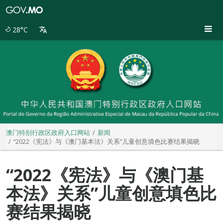
澳
门
特
28°C
别
行
政
区
政
府
入
口
网
站
澳门特别行政区政府入口网站
新闻
“2022《宪法》与《澳门基本法》关系”儿童创意填色比赛结果揭晓
“2022《宪法》与《澳门基
本法》关系”儿童创意填色比
赛结果揭晓