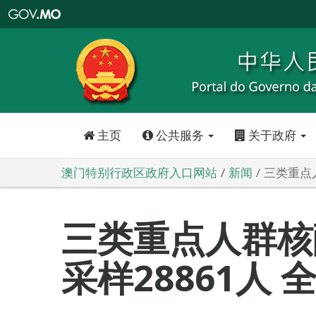
澳
门
特
别
行
政
区
政
府
入
口
网
站
主页
公共服务
关于政府
澳门特别行政区政府入口网站
新闻
三类重点
三类重点人群核
采样28861人