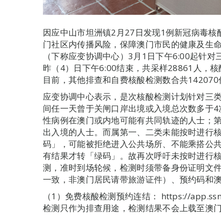
因应中山市坦洲镇2月27日发现1例新冠病毒
门社区内传播风险，保障澳门市民的健康及生
（下称应变协调中心）3月1日下午6:00起针
昨（4）日下午6:00结束，共采样28861人
目前，其他排查和自费核酸检测数合共142070
应变协调中心表示，是次核酸检测计划针对三类
间任一天曾于关闸口岸出境或入境总次数多于4
性病例在澳门或内地可能有共同轨迹的人士；第
出入境的人士。而属第一、二类未能按时进行
码」，可能被拒绝进入公共场所、不能乘搭公
有结果才转「绿码」。故再次呼吁未按时进行
测，准时到场轮候，检测时须带备身份证明文
一致，非澳门居民请带旅游证件）、预约码和
（1）免费核酸检测预约连结： https://app.ssm.g
检测只作为排查用途，检测结果不会上载至澳