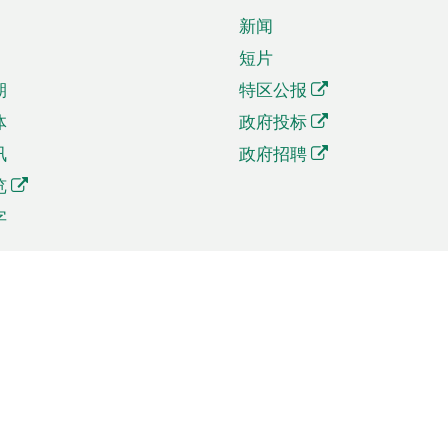
新闻
短片
期
特区公报
体
政府投标
讯
政府招聘
览
字
及贸易
相关连结
资
手机应用程序目录
贸会展
社交媒体目录
商机和服务
专题网站目录
讯
RSS订阅目录
权
表格下载