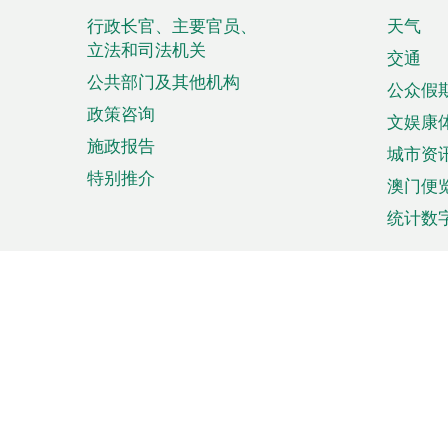
脚
菜
行政长官、主要官员、
天气
立法和司法机关
单
交通
公共部门及其他机构
公众假
政策咨询
文娱康
施政报告
城市资
特别推介
澳门便
统计数
来澳旅游
商务
计划行程
贸易投
观光
澳门经
娱乐休闲
中小企
购物
市场资
节日盛事
知识产