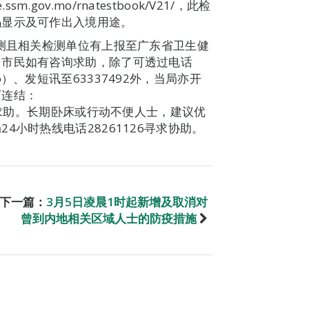
sm.gov.mo/rnatestbook/V21/，此检
码显示及可作出入境用途。
检测且相关检测单位有上报至广东省卫生健
。市民如有咨询求助，除了可透过电话
v.mo）、发短讯至63337492外，当局亦开
下连结：
q，作出咨询求助。长期卧床或行动不便人士，建议优
小时热线电话28261126寻求协助。
下一篇：
3月5日凌晨1时起新增及取消对
曾到内地相关区域人士的防疫措施