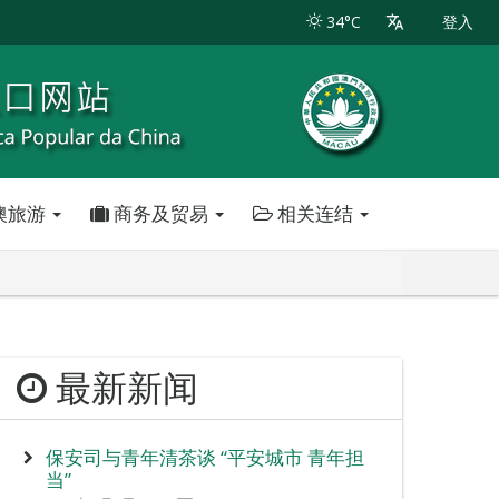
34°C
登入
澳旅游
商务及贸易
相关连结
最新新闻
保安司与青年清茶谈 “平安城市 青年担
当”