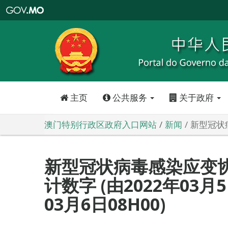
澳
门
特
别
行
政
区
政
府
入
口
网
站
主页
公共服务
关于政府
澳门特别行政区政府入口网站
新闻
新型冠状病
新型冠状病毒感染应变
计数字 (由2022年03月5
03月6日08H00)