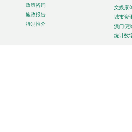
政策咨询
文娱康
施政报告
城市资
特别推介
澳门便
统计数
来澳旅游
商务
计划行程
贸易投
观光
澳门经
娱乐休闲
中小企
购物
市场资
节日盛事
知识产
网
网
页
使用条款
私隐声明
协调机构：澳门特别行政区行
站
脚