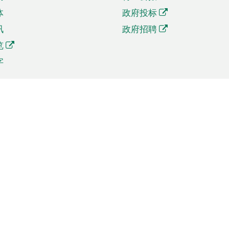
体
政府投标
讯
政府招聘
览
字
及贸易
相关连结
资
手机应用程序目录
贸会展
社交媒体目录
商机和服务
专题网站目录
讯
RSS订阅目录
权
表格下载
政公职局