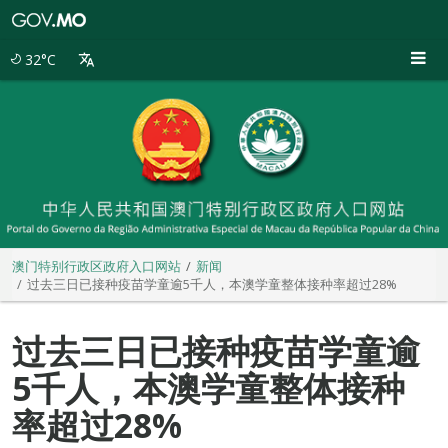
澳
门
特
32°C
别
行
政
区
政
府
入
口
网
站
澳门特别行政区政府入口网站
新闻
过去三日已接种疫苗学童逾5千人，本澳学童整体接种率超过28%
过去三日已接种疫苗学童逾
5千人，本澳学童整体接种
率超过28%