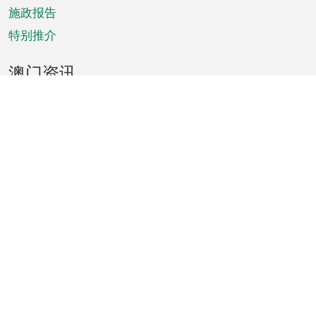
施政报告
特别推介
澳门资讯
天气
交通
公众假期
文娱康体
城市资讯
澳门便览
统计数字
公布告示
新闻