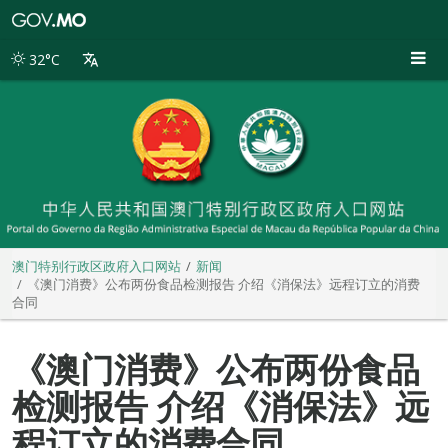
澳
门
特
32°C
别
行
政
区
政
府
入
口
网
站
澳门特别行政区政府入口网站
新闻
《澳门消费》公布两份食品检测报告 介绍《消保法》远程订立的消费
合同
《澳门消费》公布两份食品
检测报告 介绍《消保法》远
程订立的消费合同