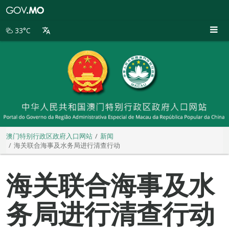
澳
门
特
33°C
别
行
政
区
政
府
入
口
网
站
澳门特别行政区政府入口网站
新闻
海关联合海事及水务局进行清查行动
海关联合海事及水
务局进行清查行动