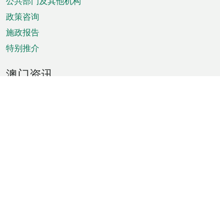
单
公共部门及其他机构
政策咨询
施政报告
特别推介
澳门资讯
天气
交通
公众假期
文娱康体
城市资讯
澳门便览
统计数字
公布告示