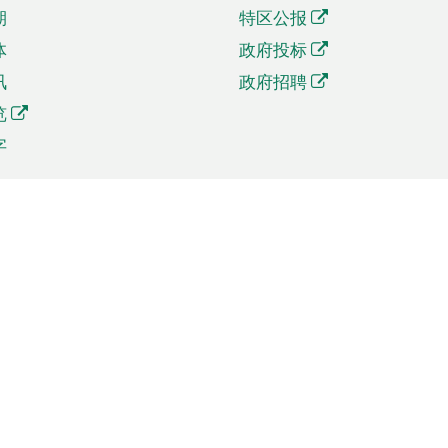
期
特区公报
体
政府投标
讯
政府招聘
览
字
及贸易
相关连结
资
手机应用程序目录
贸会展
社交媒体目录
商机和服务
专题网站目录
讯
RSS订阅目录
权
表格下载