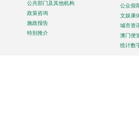
公共部门及其他机构
公众假
政策咨询
文娱康
施政报告
城市资
特别推介
澳门便
统计数
来澳旅游
商务
计划行程
贸易投
观光
澳门经
娱乐休闲
中小企
购物
市场资
节日盛事
知识产
网
网
页