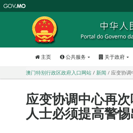
澳
门
特
别
行
政
区
政
府
入
口
网
站
主页
公共服务
关于政府
澳门特别行政区政府入口网站
新闻
应变协调
应变协调中心再次
人士必须提高警惕