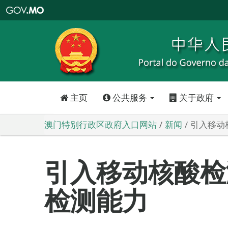
澳
门
特
别
行
政
区
政
府
入
口
网
站
主页
公共服务
关于政府
澳门特别行政区政府入口网站
新闻
引入移动
引入移动核酸检
检测能力