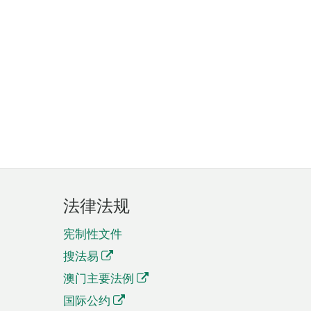
法律法规
宪制性文件
搜法易
澳门主要法例
国际公约