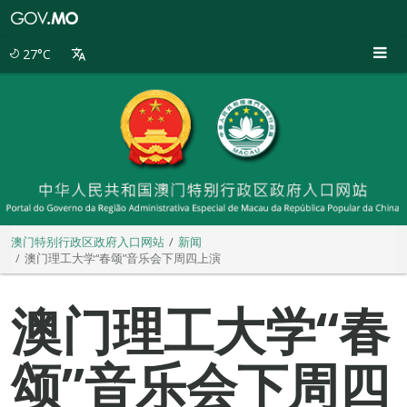
澳
门
特
27°C
别
行
政
区
政
府
入
口
网
站
澳门特别行政区政府入口网站
新闻
澳门理工大学“春颂”音乐会下周四上演
澳门理工大学“春
颂”音乐会下周四