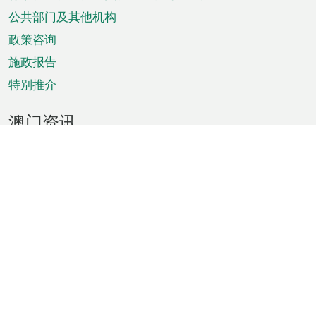
单
公共部门及其他机构
政策咨询
施政报告
特别推介
澳门资讯
天气
交通
公众假期
文娱康体
城市资讯
澳门便览
统计数字