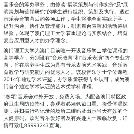
音乐会的筹办事务，由修读“展演策划与制作实务”及“展
演策划与营销研究”的学生进行组织、策划及执行。透过
音乐会台前幕后的各项工作，学生将能全面实践所学，
提升沟通、协作及管理能力，积累舞台表演和活动筹组
经验，体现了澳门理工大学着重理论与实践结合、培育
复合应用型人才的办学理念。
澳门理工大学为澳门目前唯一开设音乐学士学位课程的
高等学府，分别设有“音乐教育”和“音乐表演”两个专业方
向，旨在培养学生成为具有音乐表演艺术实践、音乐教
育教学与研究能力的优秀人才。该校音乐学士学位课程
2014年通过学术评鉴，办学质量获得专业认可，成为澳
门首个通过学术认证的艺术类学科课程。
“春颂”音乐会对外开放，免费入场。为配合澳门特区政
府卫生局防疫指引，参观者必须佩戴口罩、接受体温探
测，并扫描行程记录的场所二维码及出示当天有效的个
人健康码。欢迎音乐爱好者及有兴趣人士亲临欣赏，详
情可致电85993243查询。