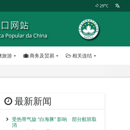
29°C
澳旅游
商务及贸易
相关连结
最新新闻
受热带气旋 “白海豚” 影响 部分航班取
消