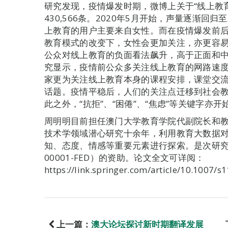
研究发现，疫情爆发时期，微博上关于“线上教育
430,566条。2020年5月开始，声量逐渐
上教育的用户主要来自女性。而在疫情爆发前
教育模式的改变下，女性会更加关注，亦更容
公众对线上教育的负面看法飙升，高于正面和
究显示，疫情前公众多关注线上教育的网路速
家更为关注线上教育本身的课程安排，课堂交
话题。疫情平稳后，人们的关注点迁移到社会
此之外，“抗拒”、“困倦”、“焦虑”等关键字亦
周明明目前担任澳门大学教育学院代副院长和
技术学领域潜心研究十余年，利用教育大数据
知、态度、情感等重要元素进行探索。是次研究得
00001-FED）的资助。论文全文可详阅：
https://link.springer.com/article/10.1007
上一篇：
澳大论坛探讨新时期翻译发展