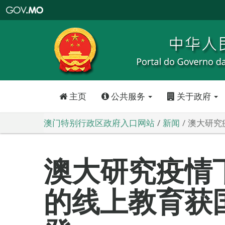
澳
门
特
别
行
政
区
政
府
入
口
网
站
主页
公共服务
关于政府
澳门特别行政区政府入口网站
新闻
澳大研究
澳大研究疫情
的线上教育获