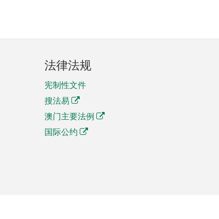
法律法规
宪制性文件
搜法易
澳门主要法例
国际公约