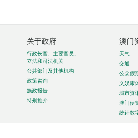
页
关于政府
澳门
脚
菜
行政长官、主要官员、
天气
立法和司法机关
单
交通
公共部门及其他机构
公众假
政策咨询
文娱康
施政报告
城市资
特别推介
澳门便
统计数
来澳旅游
商务