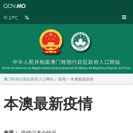
澳
门
特
27°C
别
行
政
区
政
府
入
口
网
站
澳门特别行政区政府入口网站
新闻
本澳最新疫情
本澳最新疫情
来源：
疫情记者会快讯