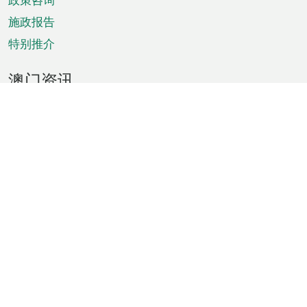
施政报告
特别推介
澳门资讯
天气
交通
公众假期
文娱康体
城市资讯
澳门便览
统计数字
公布告示
新闻