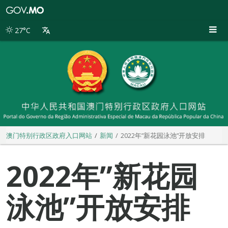
澳
门
特
27°C
别
行
政
区
政
府
入
口
网
站
澳门特别行政区政府入口网站
新闻
2022年”新花园泳池”开放安排
2022年”新花园
泳池”开放安排