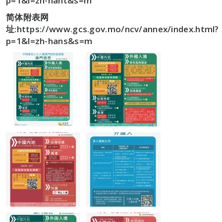
p=1&l=zh-hant&s=m
简体附表网
址:https://www.gcs.gov.mo/ncv/annex/index.html?
p=1&l=zh-hans&s=m