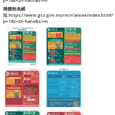
p=1&l=zh-hant&s=m
簡體附表網
址:https://www.gcs.gov.mo/ncv/annex/index.html?
p=1&l=zh-hans&s=m