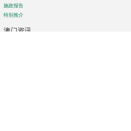
施政报告
特别推介
澳门资讯
天气
交通
公众假期
文娱康体
城市资讯
澳门便览
统计数字
公布告示
新闻