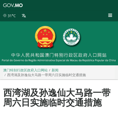
澳
门
特
31°C
别
行
政
区
政
府
入
口
网
站
澳门特别行政区政府入口网站
新闻
西湾湖及孙逸仙大马路一带周六日实施临时交通措施
西湾湖及孙逸仙大马路一带
周六日实施临时交通措施