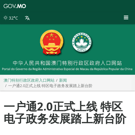
澳
门
特
32°C
别
行
政
区
政
府
入
口
网
站
澳门特别行政区政府入口网站
新闻
一户通2.0正式上线 特区电子政务发展踏上新台阶
一户通2.0正式上线 特区
电子政务发展踏上新台阶