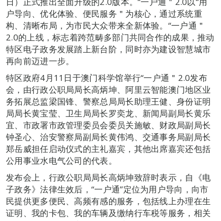
日）正式推出全面升级的2.0版本。“一户通＂2.0以“用
户导向、优化体验、便民服务＂为核心，通过系统重
构、清晰布局，为市民大众带来全新体验。“一户通＂
2.0的上线，标志着跨范畴多部门共同合作的成果，推动
特区电子政务发展踏上新台阶，同时亦为建设智慧城市
再向前迈进一步。
特区政府4月11日于澳门科学馆举行“一户通＂2.0发布
会，由行政公职局局长高炳坤、阿里云智能澳门地区业
务拓展总监梁国锋、警察总局局长助理王健、身份证明
局局长黄宝莹、卫生局局长罗奕龙、新闻局副局长黄乐
宜、市政署市政管理委员会委员关施敏、财政局副局长
钟圣心、治安警察局副局长黄伟鸿、交通事务局副局长
郑岳威担任启动仪式的主礼嘉宾，其他出席嘉宾还包括
公用事业水电气公司的代表。
发布会上，行政公职局局长高炳坤致辞时表示，自《电
子政务》法律生效后，“一户通”定位为用户导向，向市
民提供更多便民、高频有感的服务，包括线上办理在生
证明、我的卡包、我的车辆及缴纳行车税等服务，相关